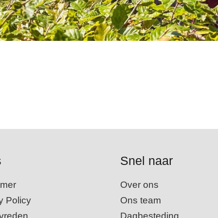
s
Snel naar
imer
Over ons
y Policy
Ons team
evreden
Dagbesteding