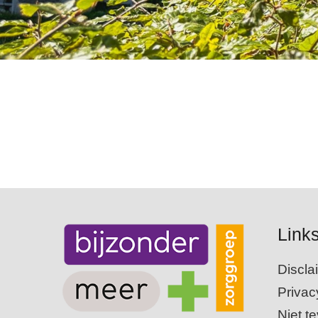
Link
Discla
Privac
Niet t